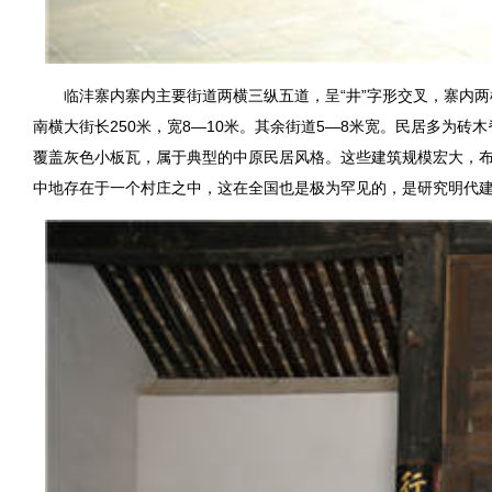
临沣寨内寨内主要街道两横三纵五道，呈“井”字形交叉，寨内两
南横大街长250米，宽8—10米。其余街道5—8米宽。民居多为砖
覆盖灰色小板瓦，属于典型的中原民居风格。这些建筑规模宏大，
中地存在于一个村庄之中，这在全国也是极为罕见的，是研究明代