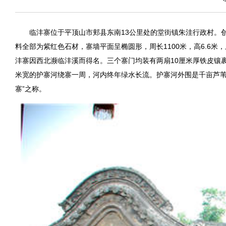
临沣寨位于平顶山市郏县东南13公里处的堂街镇朱洼行政村。
料全部为紫红色石材，寨墙平面呈椭圆形，周长1100米，高6.6米
沣寨因西北濒临沣溪而得名。三个寨门均装有两扇10厘米厚铁皮镶裹
米宽的护寨河绕寨一周，河内终年绿水长流。护寨河外围是千亩芦苇
寨”之称。