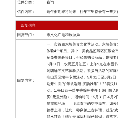
信件分类：
咨询
信件内容：
端午假期即将到来，往年市里都会有一些文
回复信息
回复部门：
市文化广电和旅游局
一、市首届东坡美食文化季活动。东坡美食文
体验4个项目。其中，美食品鉴展区汇聚全
多免费体验项目，但如果购买商品，是需要付
5月31日（农历五月初五）上午9点在市
词朗诵等文艺体验活动。欲参与活动的家庭
峰山景区端午专属活动。5月31日至6月2
回复内容：
别开生面的“华裳端阳·汉韵雅集”！??着汉服
动。1.每日百份端午香粽免费领！凭门票入
买5元意外险）。活动时间：5月31日-6
景震撼登场——飞流直下的空中瀑布、如云
轮番上演，让您一秒穿越上古神话，过足“戏
戏水狂欢！端午专属福利现已解锁，速览下