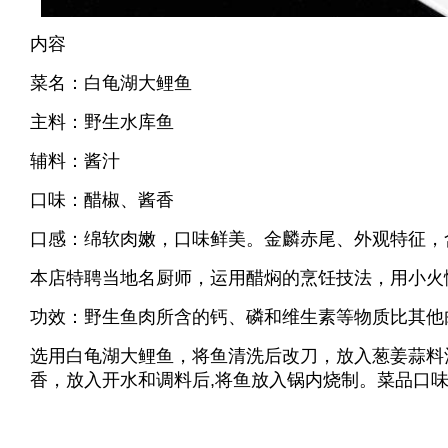
内容
菜名：白龟湖大鲤鱼
主料：野生水库鱼
辅料：酱汁
口味：醋椒、酱香
口感：绵软肉嫩，口味鲜美。金麟赤尾、外观特征，
本店特聘当地名厨师，运用醋焖的烹饪技法，用小火
功效：野生鱼肉所含的钙、磷和维生素等物质比其他
选用白龟湖大鲤鱼，将鱼清洗后改刀，放入葱姜蒜料
香，放入开水和调料后,将鱼放入锅内烧制。菜品口