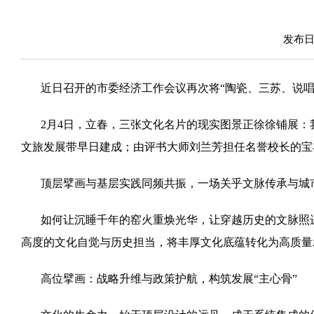
发布日期
近日召开的市委经济工作会议再次将“陶瓷、三苏、说
2月4日，立春，三张文化名片的现实图景正徐徐铺展
文旅发展带早日建成；由评书大师刘兰芳担任名誉校长的宝
顶层擘画与基层实践同频共振，一场关乎文脉传承与城
如何让沉睡千年的窑火重焕光华，让穿越历史的文脉照
高度的文化自觉与历史担当，将丰厚文化底蕴转化为高质量发
高位擘画：战略升维与政策护航，构筑发展“主心骨”