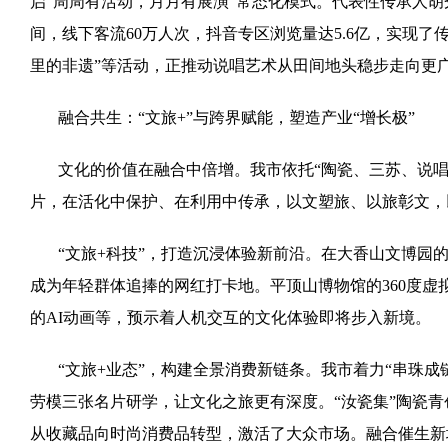
启“周周有活动，月月有展演”常态化模式。代表性传承人胡
间，线下客流60万人次，抖音专区浏览量达5.6亿，实现
里的非遗”等活动，正推动说唱艺术从田间地头稳步走向更
融合共生：“文旅+”与跨界赋能，塑造产业“增长极”
文化的价值在融合中倍增。我市依托“陶瓷、三苏、说唱
片，在活化中保护、在利用中传承，以文塑旅、以旅彰文，
“文旅+科技”，打造沉浸体验新前沿。在大香山文博园
成为年轻群体追捧的网红打卡地。平顶山博物馆的360度
的AI动画等，预示着人机交互的文化体验即将步入新境。
“文旅+业态”，构建全景消费新链条。我市着力“串珠
劳模三张名片研学，让文化之旅更有深度。“汝瓷集”陶瓷
从收藏品向时尚消费品转型，激活了大众市场。融合催生新场