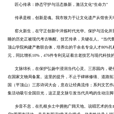
匠心传承：静态守护与活态焕新，激活文化“生命力”
传承是根，创新是魂。我市致力于让文化遗产从馆舍天
窑火新生，在守正创新中淬炼时代光华。保护与活化并
睡的历史正被现代考古唤醒。技艺传承，关键在人。“当代
顶山学院构建产教联合体，培养出的千余名专业人才80%扎根
元，同比增长10%，476件专利见证着古老技艺与现代科技
文脉绵长，在保护弘扬中浸润当代心灵。三苏园内，硬件
在国家文物局备案。这里的提升，不止于碑林修缮、道路拓
国（平顶山）三苏诗词大会，意在让经典流传；系列文艺作
集活动吸引全国目光，这正是文脉引发当代共鸣的生动注脚
乡音不息，在扎根乡土中拥抱广阔天地。说唱艺术的生命