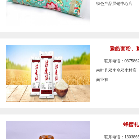
特色产品展销中心店 .
豫皓面粉、
联系电话：037586
南叶县邓李乡邓李村店
面业有...
蜂蜜礼
联系电话：139386