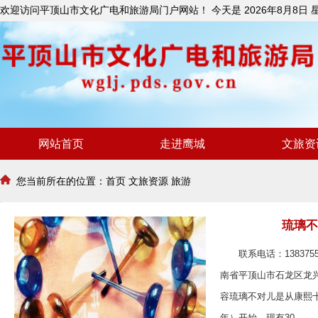
欢迎访问平顶山市文化广电和旅游局门户网站！ 今天是
2026年8月8日
网站首页
走进鹰城
文旅资
您当前所在的位置：
首页
文旅资源
旅游
琉璃不
联系电话：138375
南省平顶山市石龙区龙
容琉璃不对儿是从康熙十
年）开始，现有30...